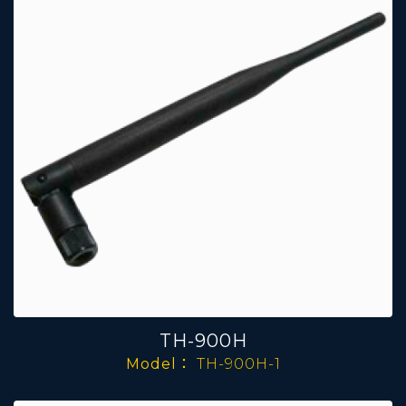
TH-900H
Model：
TH-900H-1