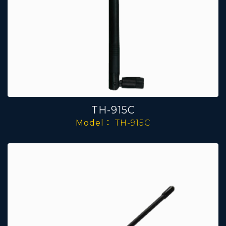
TH-915C
Model：
TH-915C