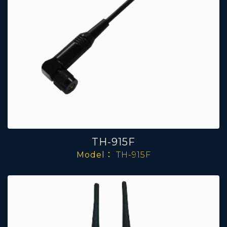
TH-915F
Model：
TH-915F