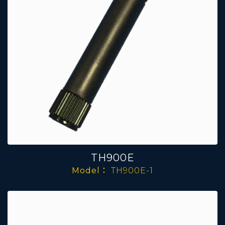
TH900E
Model：
TH900E-1