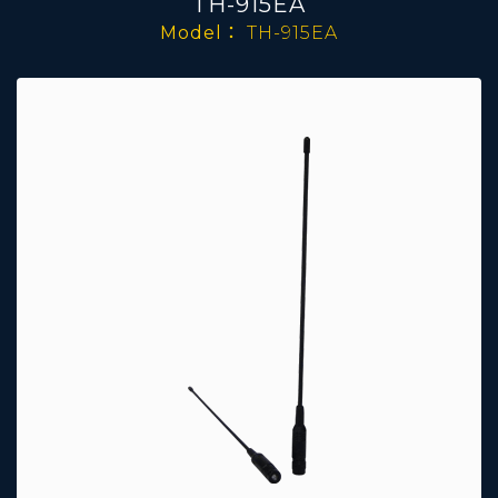
TH-915EA
Model：
TH-915EA