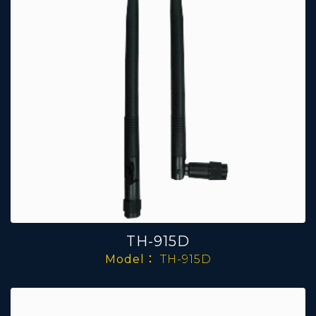
TH-915D
Model：
TH-915D