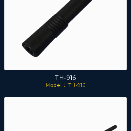
TH-916
Model：
TH-916