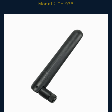
Model：
TH-97B