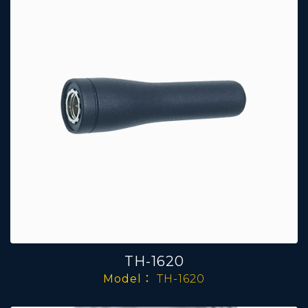
TH-1620
Model：
TH-1620