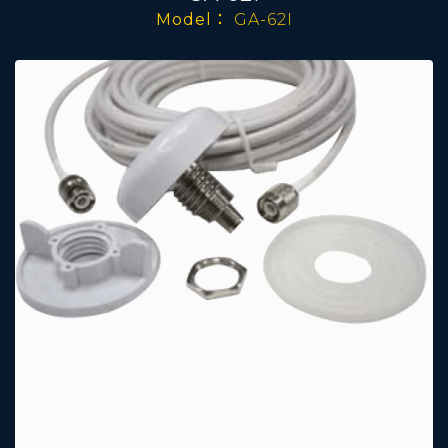
Model：
GA-62I