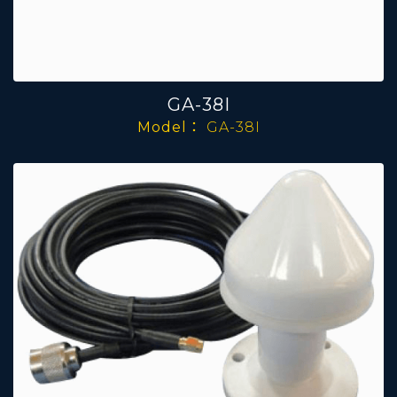
GA-38I
Model：
GA-38I