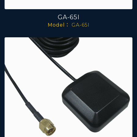
GA-65I
Model：
GA-65I