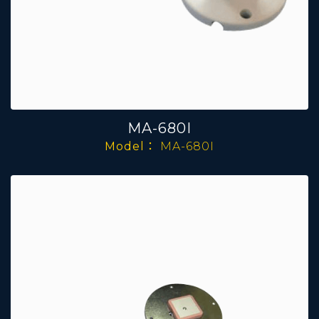
MA-680I
Model：
MA-680I