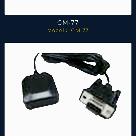
GM-77
Model：
GM-77