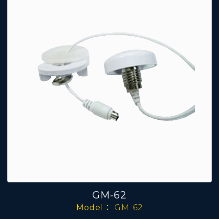
GM-62
Model：
GM-62