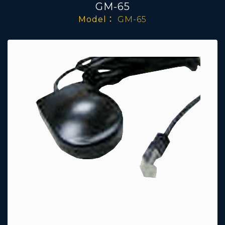
GM-65
Model：
GM-65