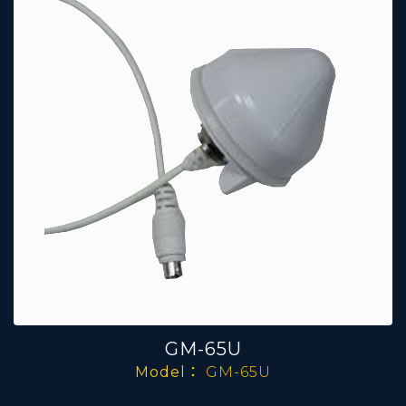
GM-65U
Model：
GM-65U