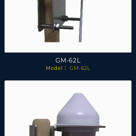
GM-62L
Model：
GM-62L