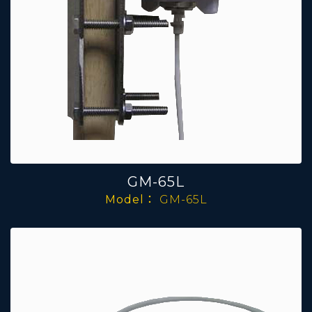
GM-65L
Model：
GM-65L