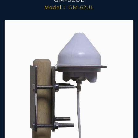
Model：
GM-62UL