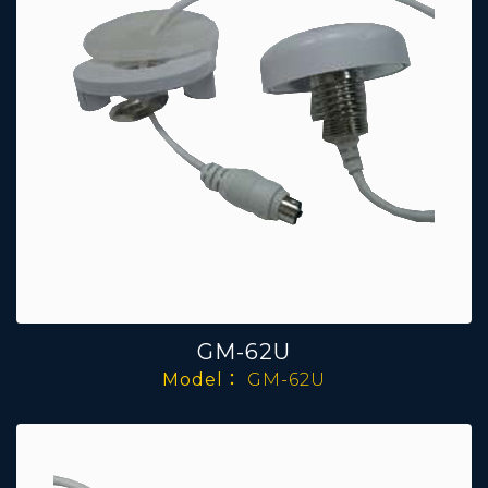
GM-62U
Model：
GM-62U