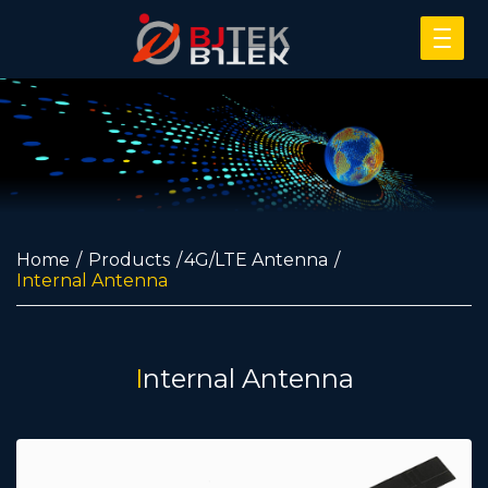
Home
Products
4G/LTE Antenna
Internal Antenna
Internal Antenna