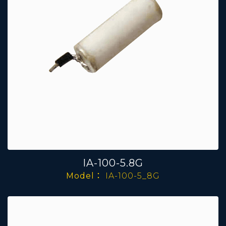
IA-100-5.8G
Model：
IA-100-5_8G