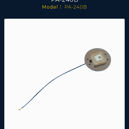
Model：
PA-240B