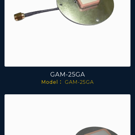
GAM-25GA
Model：
GAM-25GA