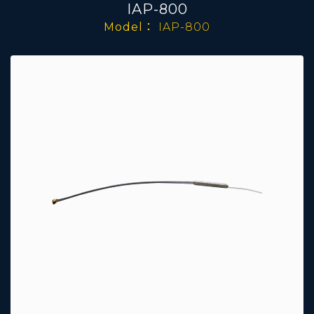
IAP-800
Model：
IAP-800