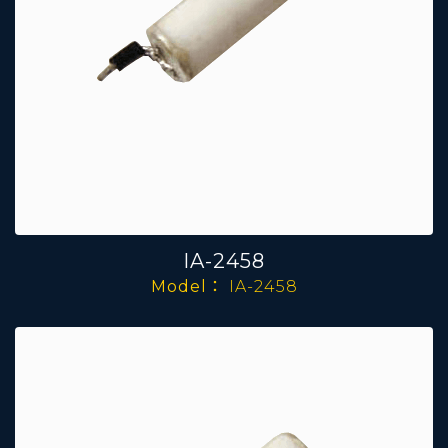
IA-2458
Model：
IA-2458