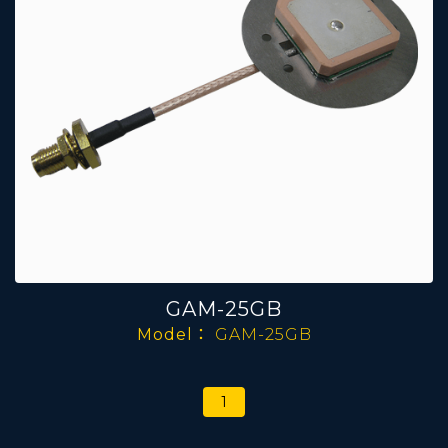
GAM-25GB
Model：
GAM-25GB
1