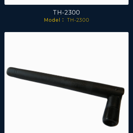
TH-2300
Model：
TH-2300