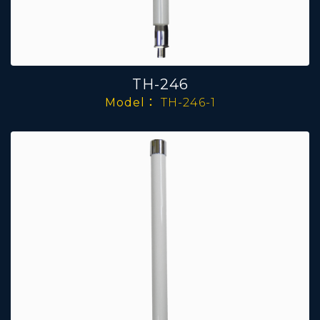
TH-246
Model：
TH-246-1