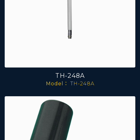
TH-248A
Model：
TH-248A