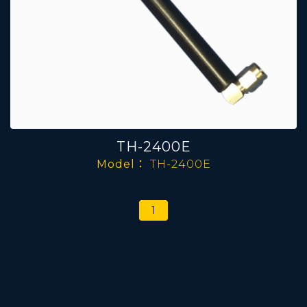
TH-2400E
Model：
TH-2400E
1