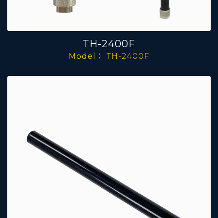
TH-2400F
Model：
TH-2400F