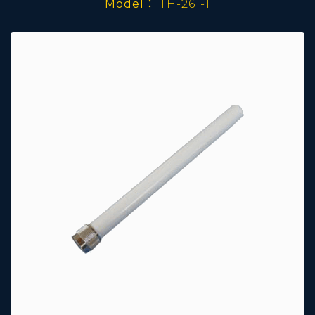
Model：
TH-261-1