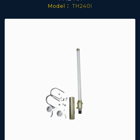
Model：
TH240I