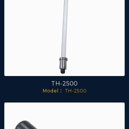
TH-2500
Model：
TH-2500