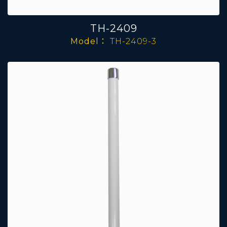
TH-2409
Model：
TH-2409-3