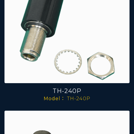
TH-240P
Model：
TH-240P