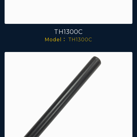
TH1300C
Model：
TH1300C