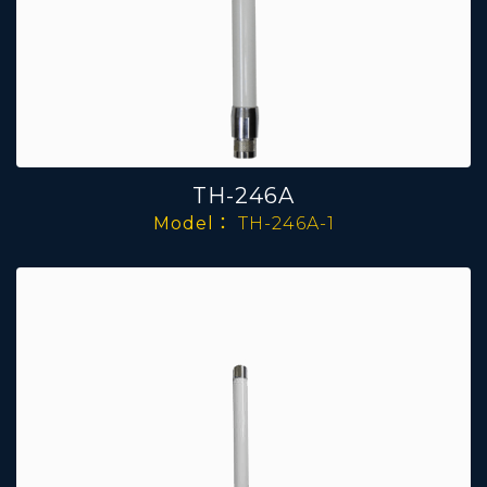
TH-246A
Model：
TH-246A-1