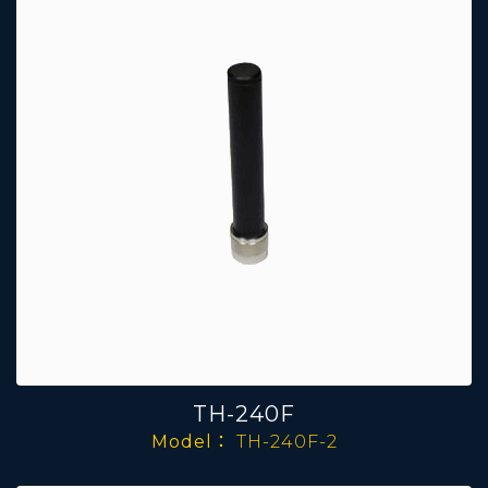
TH-240F
Model：
TH-240F-2