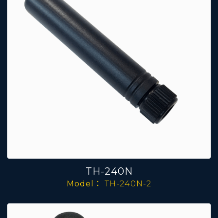
TH-240N
Model：
TH-240N-2