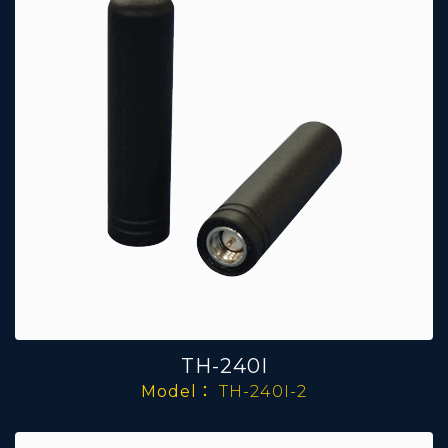
TH-240I
Model：
TH-240I-2